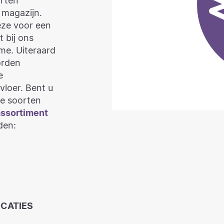
n magazijn.
eze voor een
t bij ons
me. Uiteraard
orden
e
vloer. Bent u
re soorten
assortiment
den:
OCATIES