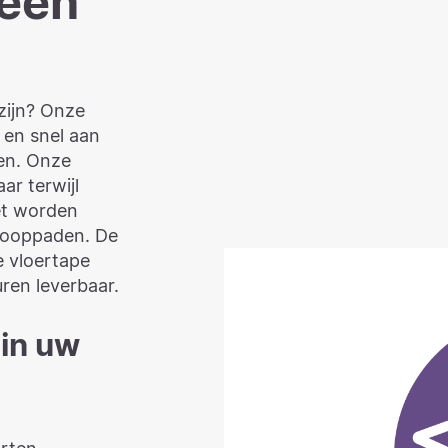
 een
zijn? Onze
 en snel aan
gen. Onze
ar terwijl
et worden
 looppaden. De
 vloertape
uren leverbaar.
 in uw
orten