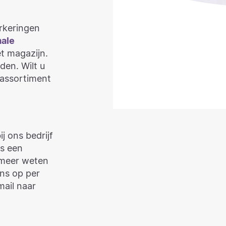
rkeringen
male
et magazijn.
den. Wilt u
 assortiment
j ons bedrijf
ts een
u meer weten
ns op per
mail naar