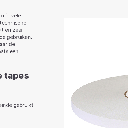
u in vele
 technische
it en zeer
nde gebruiken.
naar de
aats een
e tapes
inde gebruikt