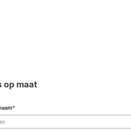
s op maat
 naam
*